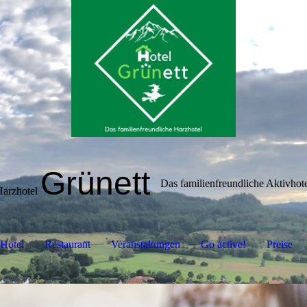
Grünett
Das familienfreundliche Aktivhot
Harzhotel
Hotel
Restaurant
Veranstaltungen
Go active!
Preise