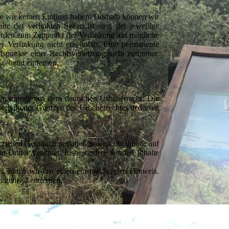
lte wir keinen Einfluss haben. Deshalb können wir
e der verlinkten Seiten ist stets der jeweilige
wurden zum Zeitpunkt der Verlinkung auf mögliche
er Verlinkung nicht erkennbar. Eine permanente
ltspunkte einer Rechtsverletzung nicht zumutbar.
gehend entfernen.
iten unterliegen dem deutschen Urheberrecht. Die
ußerhalb der Grenzen des Urheberrechtes bedürfen
iellen Gebrauch gestattet. Soweit die Inhalte auf
te Dritter beachtet. Insbesondere werden Inhalte
n, bitten wir um einen entsprechenden Hinweis.
umgehend entfernen.