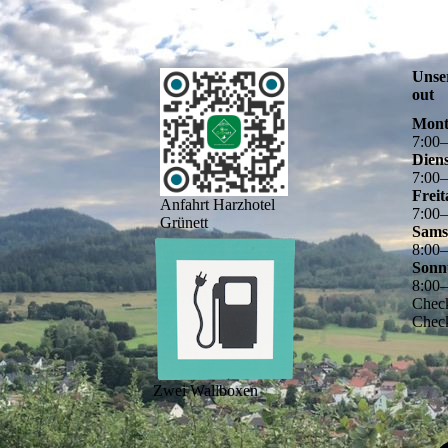
Unse
out
Mont
7
:
00
Dien
7
:
00
Freit
Anfahrt Harzhotel
7
:
00
Grünett
Sams
8
:
00
Sonn
8
:
00
Check
Check
Zwei Wallboxen