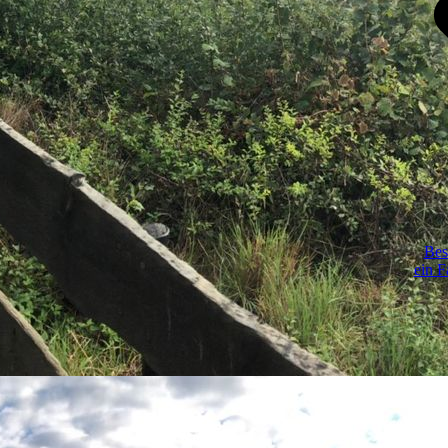
Bes
ein F