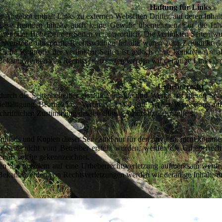
Haftung für Links
r Angebot enthält Links zu externen Webseiten Dritter, auf deren Inha
diese fremden Inhalte auch keine Gewähr übernehmen. Für die Inhalt
eter oder Betreiber der Seiten verantwortlich. Die verlinkten Seiten 
tsverstöße überprüft. Rechtswidrige Inhalte waren zum Zeitpunkt d
ltliche Kontrolle der verlinkten Seiten ist jedoch ohne konkrete Anha
Bekanntwerden von Rechtsverletzungen werden wir derartige Links um
Urheberrecht
durch die Seitenbetreiber erstellten Inhalte und Werke auf diesen Se
ielfältigung, Bearbeitung, Verbreitung und jede Art der Verwertung a
schriftlichen Zustimmung des jeweiligen Autors bzw. Erstellers.
loads und Kopien dieser Seite sind nur für den privaten, nicht kommerz
er Seite nicht vom Betreiber erstellt wurden, werden die Urheberrech
ter als solche gekennzeichnet.
ten Sie trotzdem auf eine Urheberrechtsverletzung aufmerksam werde
Bekanntwerden von Rechtsverletzungen werden wir derartige Inhalte 