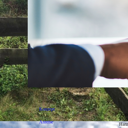
Konzept
Ang
Moni
Anreise
Harz