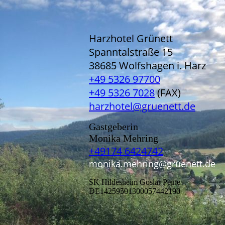
Harzhotel Grünett
Spanntalstraße 15
38685 Wolfshagen i. Harz
+49 5326 97700
+49 5326 7028
(FAX)
harzhotel@gruenett.de
Gastgeberin
Monika Mehring
+49174 6424742
monika.mehring@gruenett.de
SK Hildesheim Goslar Peine
DE14259501300057442190