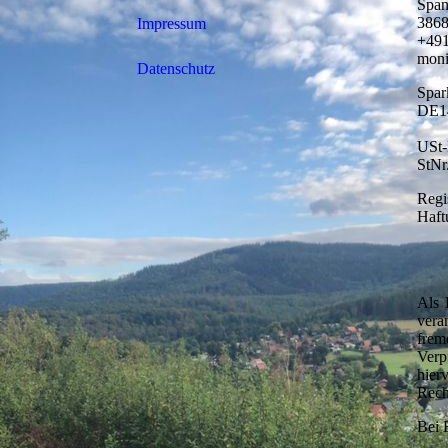
Span
3868
Impressum
+49
moni
Datenschutz
Spar
DE1
USt-
StNr
Regi
Haft
Als 
vera
frem
Verp
hier
Rech
Bei 