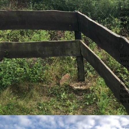
Unse
für 
Anbi
Rech
inha
Bei 
Die 
Verv
der 
Down
dies
Drit
Soll
Bei 