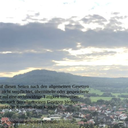
uf diesen Seiten nach den allgemeinen Gesetzen
icht verpflichtet, übermittelte oder gespeicherte
auf eine rechtswidrige Tätigkeit hinweisen.
nen nach den allgemeinen Gesetzen bleiben
punkt der Kenntnis einer konkreten
se Inhalte umgehend entfernen.