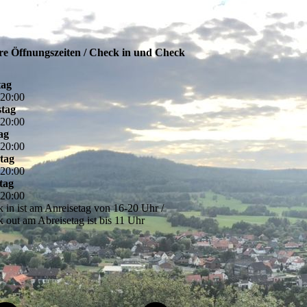
re Öffnungszeiten / Check in und Check
ag
–
20
:
00
stag
–
20
:
00
ag
–
20
:
00
tag
–
20
:
00
tag
–
20
:
00
 in ist am Anreisetag von 16-20 Uhr /
 out am Abreisetag ist bis 11 Uhr