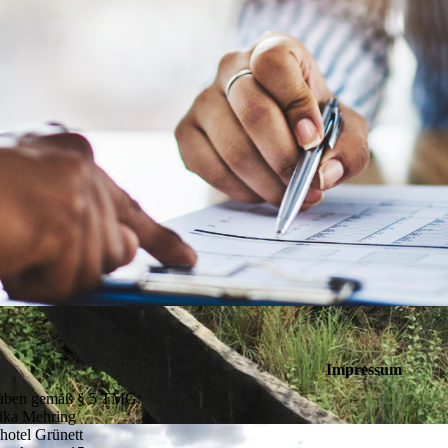
Impressum
aben gemäß § 5 TMG:
ka Mehring
hotel Grünett