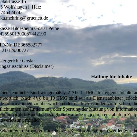
ntalstrasse 15
5 Wolfshagen i. Harz
1746424742
ka.mehring@gruenett.de
kasse Hildesheim Goslar Peine
4259501300057442190
ID-Nr. DE365582777
. 21/129/00727
stergericht: Goslar
ungsausschluss (Disclaimer)
Haftung für Inhalte
Diensteanbieter sind wir gemäß § 7 Abs.1 TMG für eigene Inhalte a
ntwortlich. Nach §§ 8 bis 10 TMG sind wir als Diensteanbieter jedoch n
de Informationen zu überwachen oder nach Umständen zu forschen, die 
flichtungen zur Entfernung oder Sperrung der Nutzung von Informatio
von unberührt. Eine diesbezügliche Haftung ist jedoch erst ab dem Zeit
tsverletzung möglich.
Bekanntwerden von entsprechenden Rechtsverletzungen werden wir die