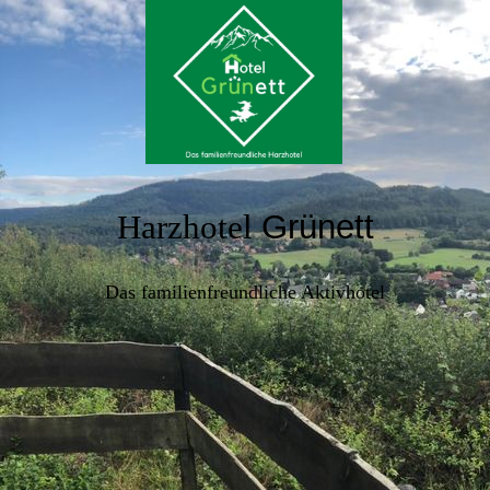
Harzhotel
Grünett
Das familienfreundliche Aktivhotel