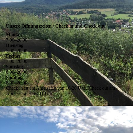
Unsere Öffnungszeiten / Check in und Check out
Montag
7
:
00
–
20
:
00
Dienstag
7
:
00
–
20
:
00
Freitag
7
:
00
–
20
:
00
Samstag
8
:
00
–
20
:
00
Sonntag
8
:
00
–
20
:
00
Check in ist am Anreisetag von 16-20 Uhr / Check out am
Abreisetag ist bis 11 Uhr