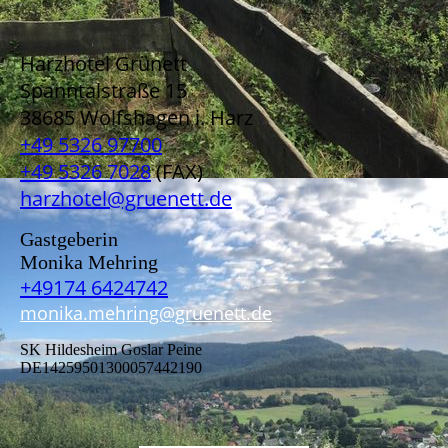
Harzhotel Grünett
Spanntalstraße 15
38685 Wolfshagen i. Harz
+49 5326 97700
+49 5326 7028
(FAX)
harzhotel@gruenett.de
Gastgeberin
Monika Mehring
+49174 6424742
monika.mehring@gruenett.de
SK Hildesheim Goslar Peine
DE14259501300057442190