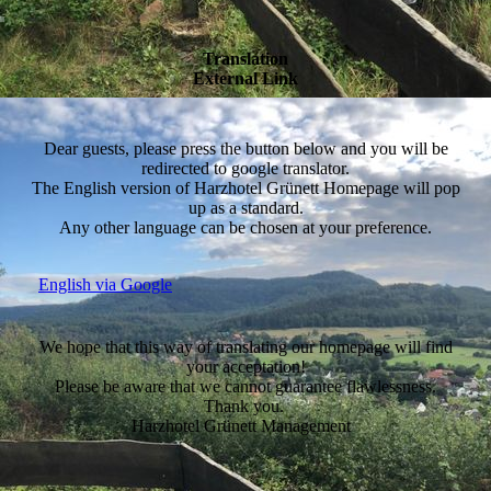
Translation
External Link
Dear guests, please press the button below and you will be
redirected to google translator.
The English version of Harzhotel Grünett Homepage will pop
up as a standard.
Any other language can be chosen at your preference.
English via Google
We hope that this way of translating our homepage will find
your acceptation!
Please be aware that we cannot guarantee flawlessness.
Thank you.
Harzhotel Grünett Management